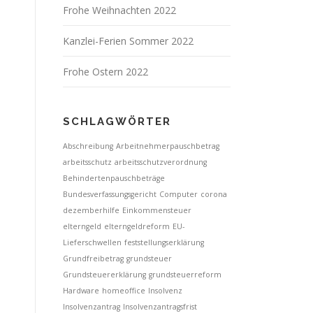
Frohe Weihnachten 2022
Kanzlei-Ferien Sommer 2022
Frohe Ostern 2022
SCHLAGWÖRTER
Abschreibung
Arbeitnehmerpauschbetrag
arbeitsschutz
arbeitsschutzverordnung
Behindertenpauschbeträge
Bundesverfassungsgericht
Computer
corona
dezemberhilfe
Einkommensteuer
elterngeld
elterngeldreform
EU-
Lieferschwellen
feststellungserklärung
Grundfreibetrag
grundsteuer
Grundsteuererklärung
grundsteuerreform
Hardware
homeoffice
Insolvenz
Insolvenzantrag
Insolvenzantragsfrist