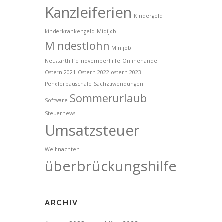
Kanzleiferien
Kindergeld
kinderkrankengeld
Midijob
Mindestlohn
Minijob
Neustarthilfe
novemberhilfe
Onlinehandel
Ostern 2021
Ostern 2022
ostern 2023
Pendlerpauschale
Sachzuwendungen
Sommerurlaub
Software
Steuernews
Umsatzsteuer
Weihnachten
überbrückungshilfe
ARCHIV