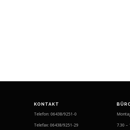
KONTAKT
BÜR
Telefon: 06438/9251-0
Monta
Telefax: 06438/9251-29
7.30 –